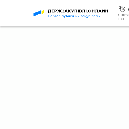
У фокус
статті