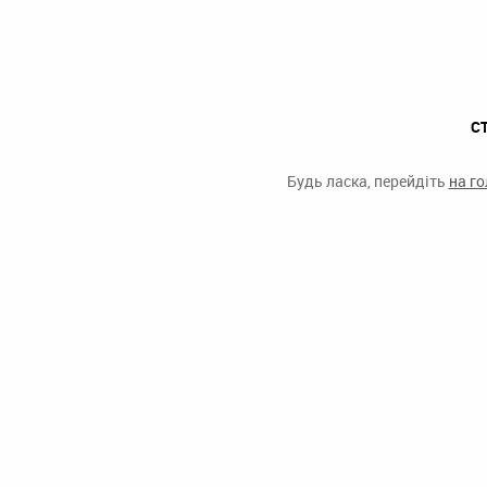
С
Будь ласка, перейдіть
на г