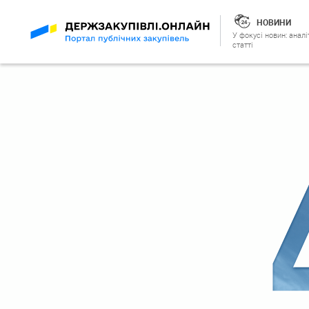
НОВИНИ
У фокусі новин: аналі
статті