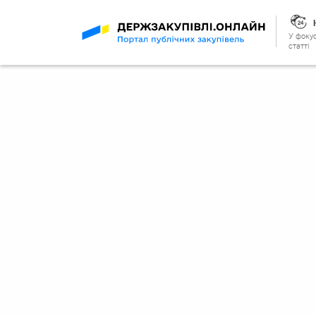
У фокус
статті