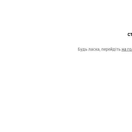
С
Будь ласка, перейдіть
на г