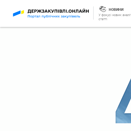
НОВИНИ
У фокусі новин: аналі
статті