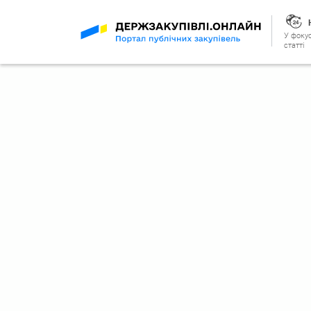
У фокус
статті