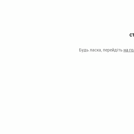
С
Будь ласка, перейдіть
на г