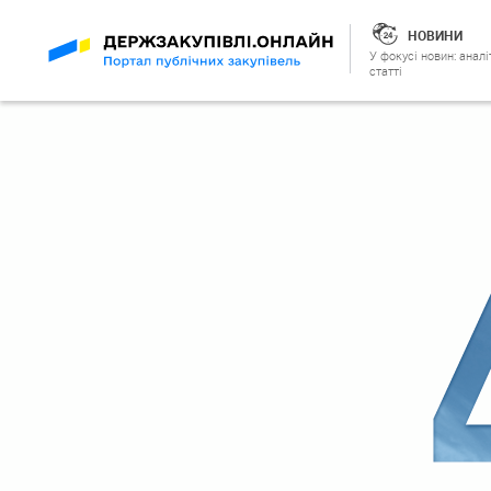
НОВИНИ
У фокусі новин: аналі
статті