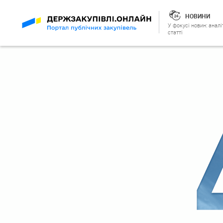
НОВИНИ
У фокусі новин: аналі
статті