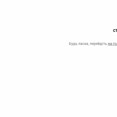
С
Будь ласка, перейдіть
на г