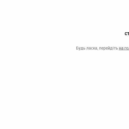
С
Будь ласка, перейдіть
на г