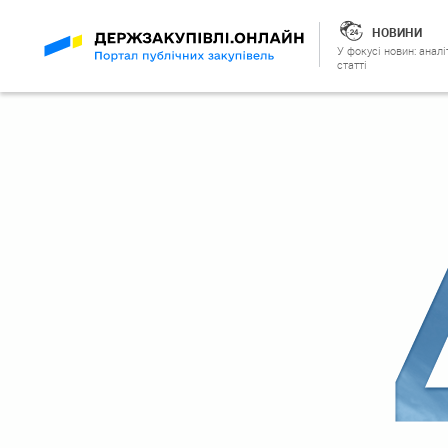
НОВИНИ
У фокусі новин: аналі
статті