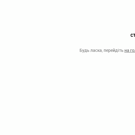
С
Будь ласка, перейдіть
на г