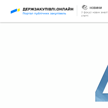
НОВИНИ
У фокусі новин: аналі
статті