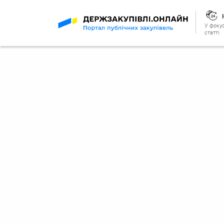
У фокус
статті