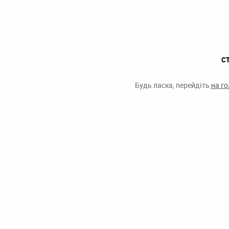
С
Будь ласка, перейдіть
на г