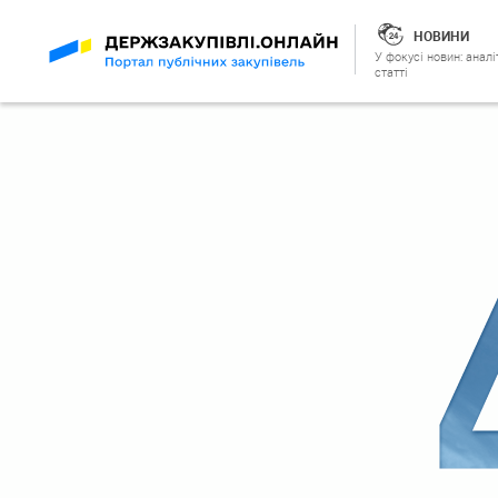
НОВИНИ
У фокусі новин: аналі
статті