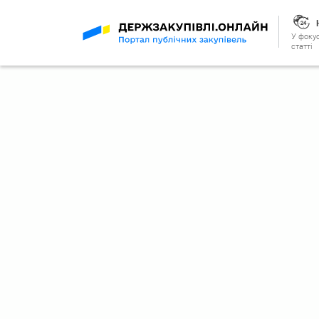
У фокус
статті