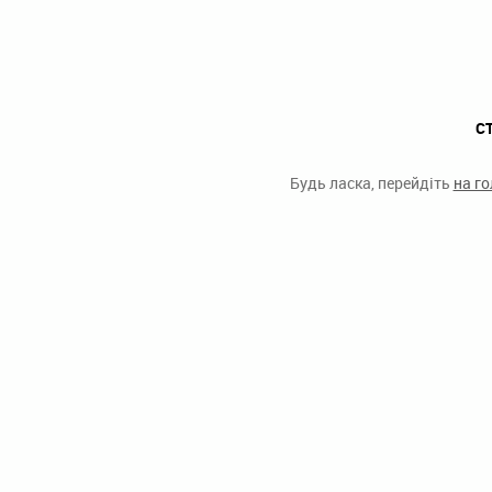
С
Будь ласка, перейдіть
на г