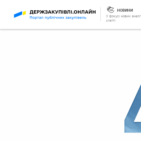
НОВИНИ
У фокусі новин: аналі
статті