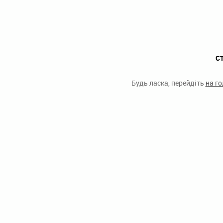
С
Будь ласка, перейдіть
на г