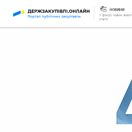
НОВИНИ
У фокусі новин: аналі
статті