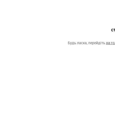
С
Будь ласка, перейдіть
на г