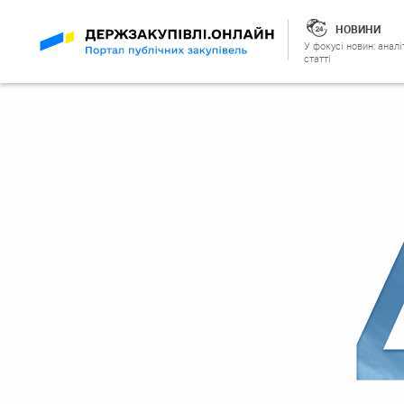
НОВИНИ
У фокусі новин: аналі
статті