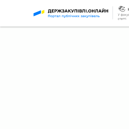
У фокус
статті