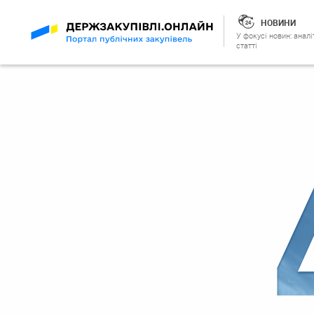
НОВИНИ
У фокусі новин: аналі
статті