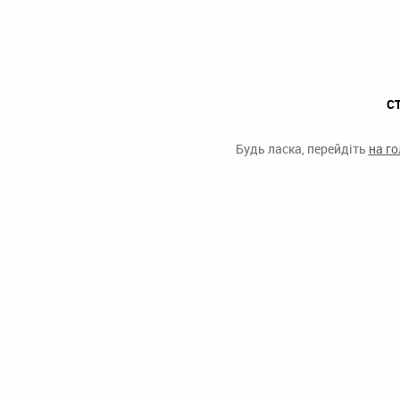
С
Будь ласка, перейдіть
на г