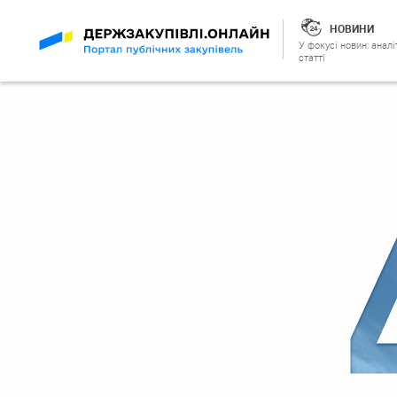
НОВИНИ
У фокусі новин: аналі
статті