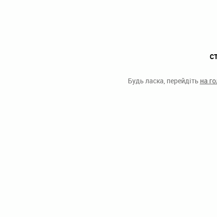
С
Будь ласка, перейдіть
на г