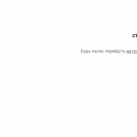
С
Будь ласка, перейдіть
на г