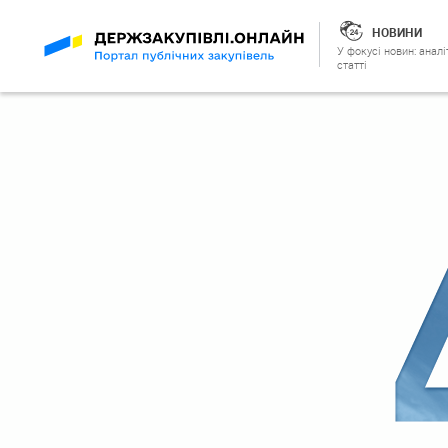
НОВИНИ
У фокусі новин: аналі
статті