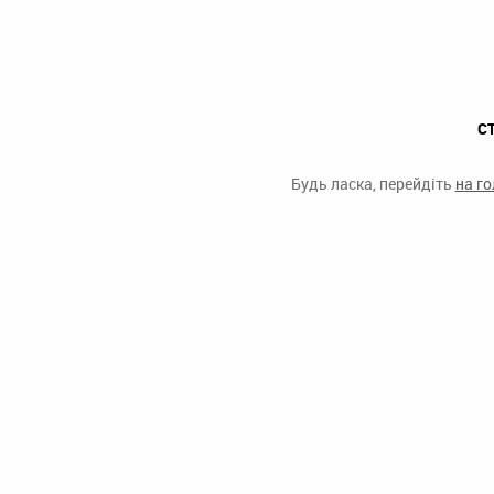
С
Будь ласка, перейдіть
на г