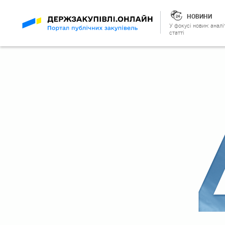
НОВИНИ
У фокусі новин: аналі
статті