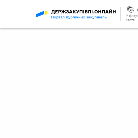
У фокус
статті