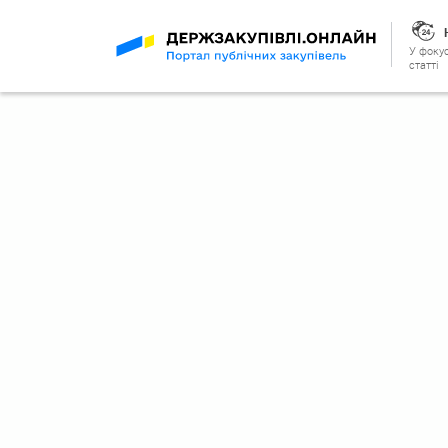
У фокус
статті