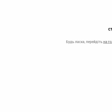
С
Будь ласка, перейдіть
на г