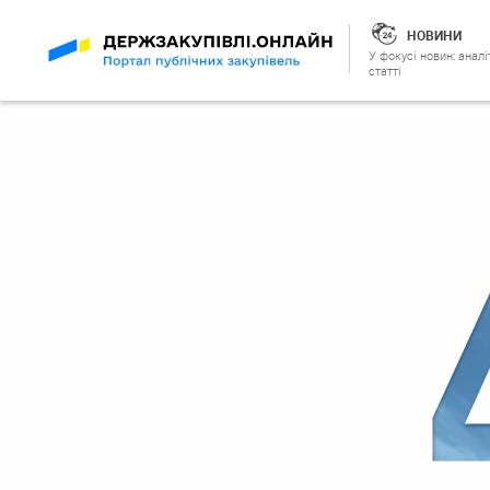
НОВИНИ
У фокусі новин: аналі
статті