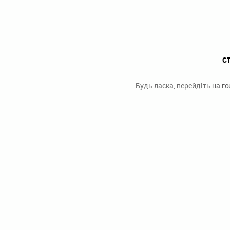
С
Будь ласка, перейдіть
на г