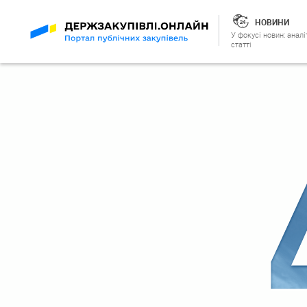
НОВИНИ
У фокусі новин: аналі
статті