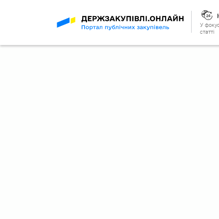
У фокус
статті