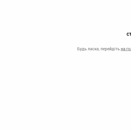
С
Будь ласка, перейдіть
на г