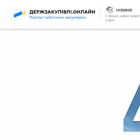
НОВИНИ
У фокусі новин: аналі
статті