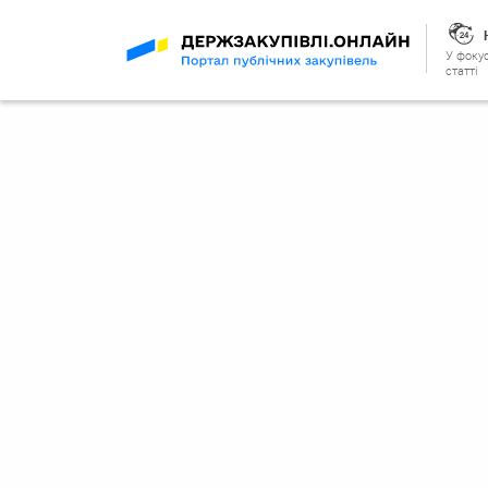
У фокус
статті