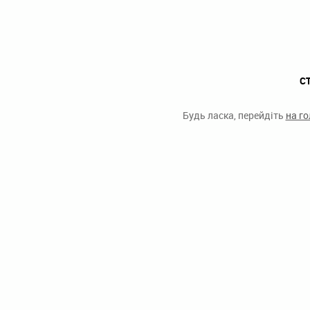
С
Будь ласка, перейдіть
на г