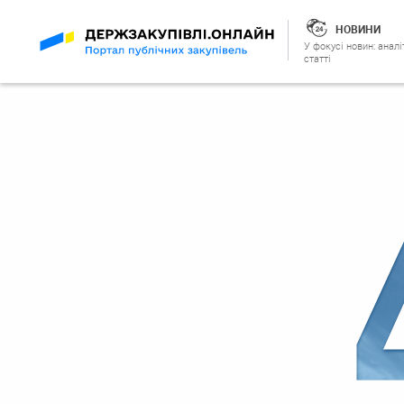
НОВИНИ
У фокусі новин: аналі
статті