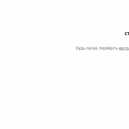
С
Будь ласка, перейдіть
на г