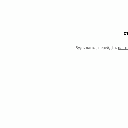
С
Будь ласка, перейдіть
на г