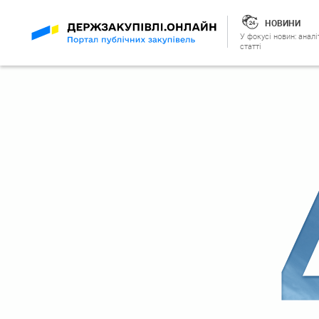
НОВИНИ
У фокусі новин: аналі
статті