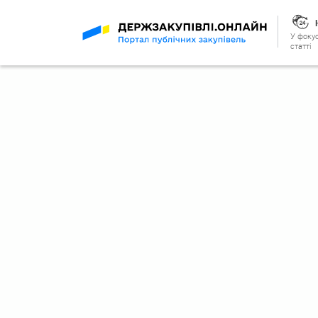
У фокус
статті