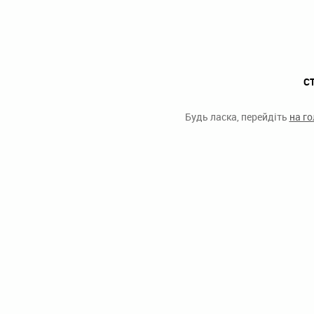
С
Будь ласка, перейдіть
на г