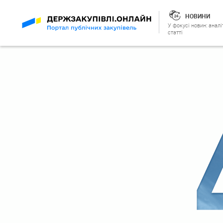
НОВИНИ
У фокусі новин: аналі
статті