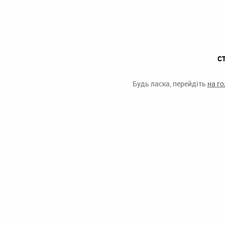
С
Будь ласка, перейдіть
на г