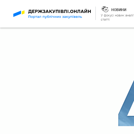
НОВИНИ
У фокусі новин: аналі
статті