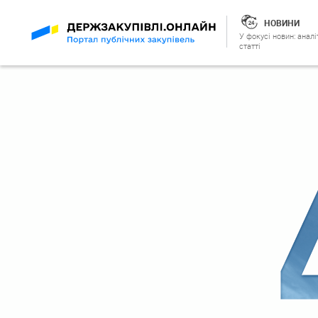
НОВИНИ
У фокусі новин: аналі
статті