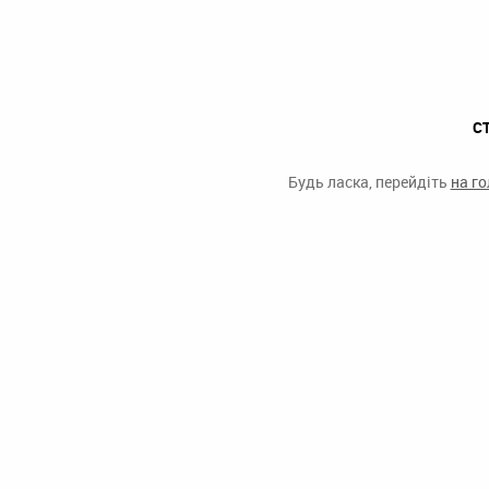
С
Будь ласка, перейдіть
на г