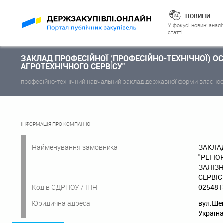
НОВИНИ
У фокусі новин: аналі
статті
ЗАКЛАД ПРОФЕСІЙНОЇ (ПРОФЕСІЙНО-ТЕХНІЧНОЇ) ОС
АГРОТЕХНІЧНОГО СЕРВІСУ"
професійно-технічний навчальний заклад державної форми власнос
ІНФОРМАЦІЯ ПРО КОМПАНІЮ
Найменування замовника
ЗАКЛАД
"РЕГІО
ЗАЛІЗ
СЕРВІС
Код в ЄДРПОУ / ІПН
025481
Юридична адреса
вул.Шев
Україна