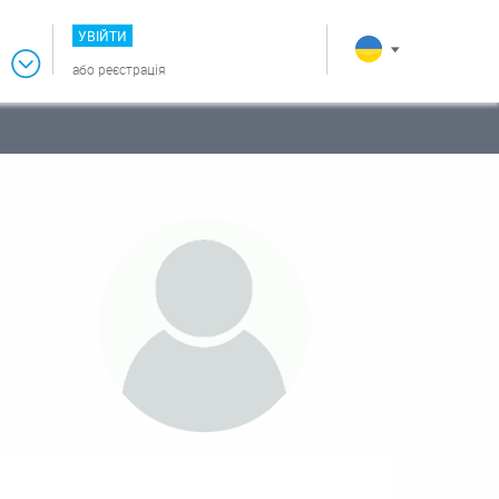
УВІЙТИ
або
реєстрація