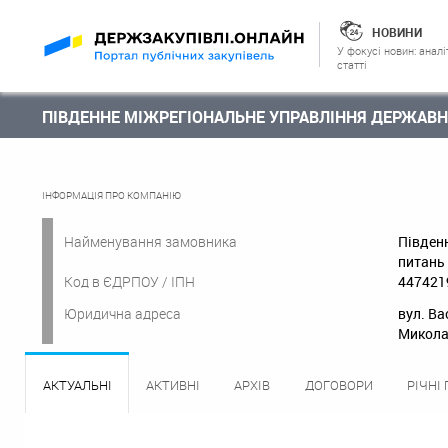
НОВИНИ
У фокусі новин: аналі
статті
ПІВДЕННЕ МІЖРЕГІОНАЛЬНЕ УПРАВЛІННЯ ДЕРЖАВН
ІНФОРМАЦІЯ ПРО КОМПАНІЮ
Найменування замовника
Півден
питань
Код в ЄДРПОУ / ІПН
447421
Юридична адреса
вул. Ва
Миколаї
АКТУАЛЬНІ
АКТИВНІ
АРХІВ
ДОГОВОРИ
РІЧНІ