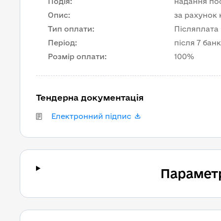
Подія
:
надання по
Опис
:
за рахунок
Тип оплати
:
Післяплата
Період
:
після 7 бан
Розмір оплати
:
100%
Тендерна документація
Електронний підпис
Парамет