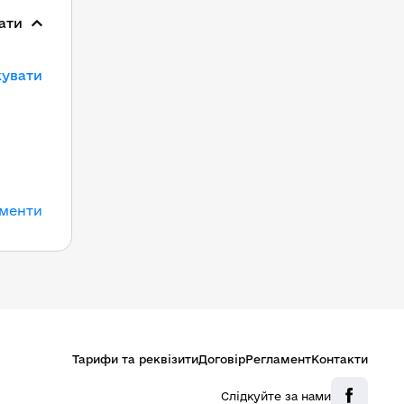
ати
кувати
ументи
Тарифи та реквізити
Договір
Регламент
Контакти
Слідкуйте за нами