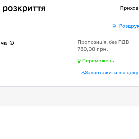
 розкриття
Прихов
Роздру
Пропозиція, без ПДВ
ича
780,00 грн.
Переможець
Завантажити всі док