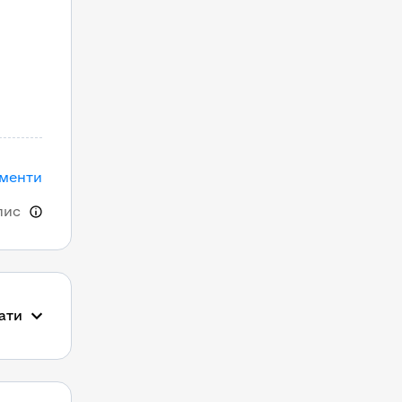
ументи
пис
ати