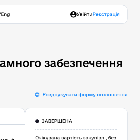
/
Eng
Увійти
Реєстрація
рамного забезпечення "С
рамного забезпечення
Роздрукувати форму оголошення
ЗАВЕРШЕНА
Очікувана вартість закупівлі, без
ати