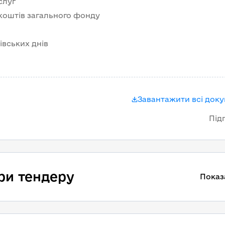
слуг
 коштів загального фонду
ківських днів
Завантажити всі док
Під
ри тендеру
Показ