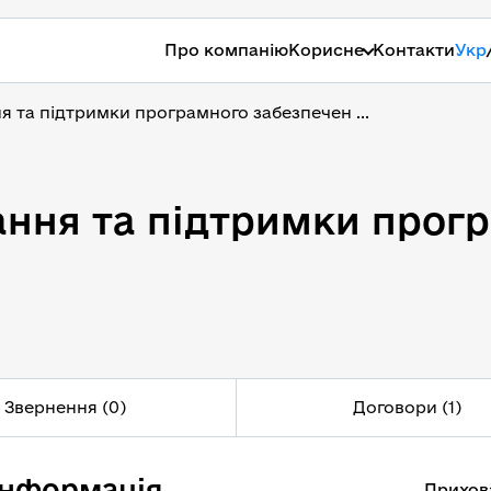
Про компанію
Корисне
Контакти
Укр
я та підтримки програмного забезпечен ...
ання та підтримки прог
ання та підтримки прог
Звернення (0)
Договори (1)
інформація
Прихов