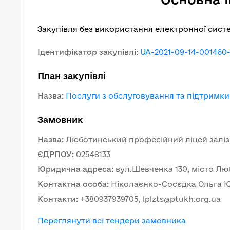
Закупівля без використання електронної сист
Ідентифікатор закупівлі
:
UA-2021-09-14-001460
План закупівлі
Назва
:
Послуги з обслуговування та підтримки
Замовник
Назва
:
Люботинський професійний ліцей залі
ЄДРПОУ
:
02548133
Юридична адреса
:
вул.Шевченка 130, місто Люб
Контактна особа
:
Ніколаєнко-Сосєдка Ольга Ю
Контакти
:
+380937939705, lplzts@ptukh.org.ua
Переглянути всі тендери замовника