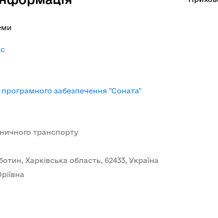
еми
-c
 програмного забезпечення "Соната"
зничного транспорту
отин, Харківська область, 62433, Україна
ріївна