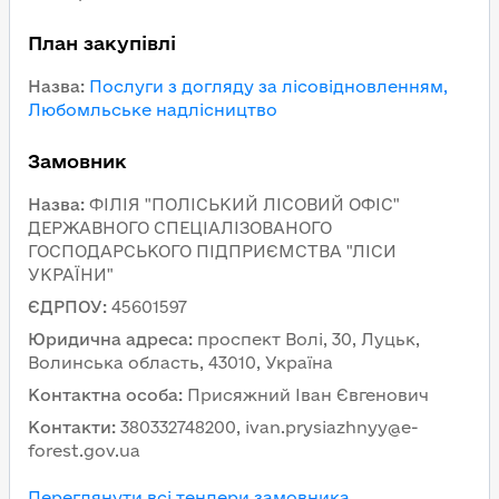
План закупівлі
Назва
:
Послуги з догляду за лісовідновленням,
Любомльське надлісництво
Замовник
Назва
:
ФІЛІЯ "ПОЛІСЬКИЙ ЛІСОВИЙ ОФІС"
ДЕРЖАВНОГО СПЕЦІАЛІЗОВАНОГО
ГОСПОДАРСЬКОГО ПІДПРИЄМСТВА "ЛІСИ
УКРАЇНИ"
ЄДРПОУ
:
45601597
Юридична адреса
:
проспект Волі, 30, Луцьк,
Волинська область, 43010, Україна
Контактна особа
:
Присяжний Іван Євгенович
Контакти
:
380332748200, ivan.prysiazhnyy@e-
forest.gov.ua
Переглянути всі тендери замовника