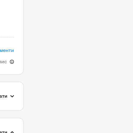
ументи
пис
ати
ати