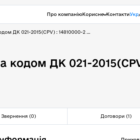
Про компанію
Корисне
Контакти
Укр
дом ДК 021-2015(CPV) : 14810000-2 ...
а кодом ДК 021-2015(CPV
а кодом ДК 021-2015(CPV)
Звернення (0)
Договори (1)
інформація
Прихов