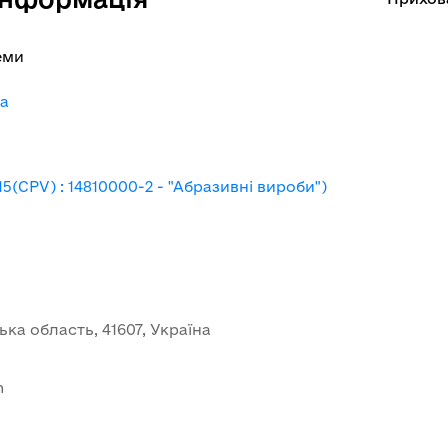
еми
-a
5(CPV) : 14810000-2 - "Абразивні вироби")
ька область, 41607, Україна
m