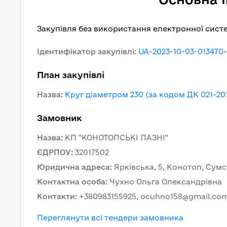
Закупівля без використання електронної сист
Ідентифікатор закупівлі
:
UA-2023-10-03-013470
План закупівлі
Назва
:
Круг діаметром 230 (за кодом ДК 021-201
Замовник
Назва
:
КП "КОНОТОПСЬКІ ЛАЗНІ"
ЄДРПОУ
:
32017502
Юридична адреса
:
Ярківська, 5, Конотоп, Сумс
Контактна особа
:
Чухно Ольга Олександрівна
Контакти
:
+380983155925, ocuhno158@gmail.co
Переглянути всі тендери замовника