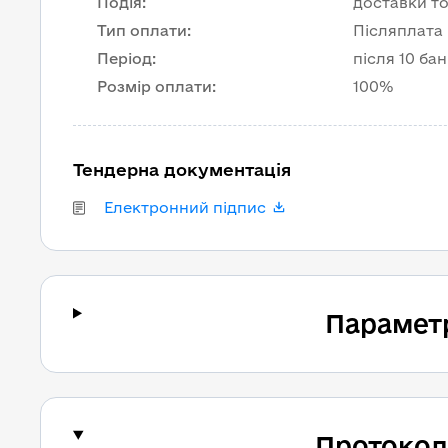
Подія
:
доставки то
Тип оплати
:
Післяплата
Період
:
після 10 ба
Розмір оплати
:
100%
Тендерна документація
Електронний підпис
Парамет
Протокол