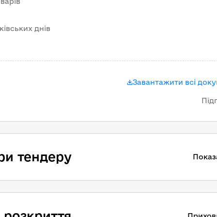
варів
нківських днів
Завантажити всі док
Під
ри тендеру
Показ
 розкриття
Прихов