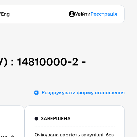
/
Eng
Увійти
Реєстрація
) : 14810000-2 - "Абрази
 : 14810000-2 -
Роздрукувати форму оголошення
ЗАВЕРШЕНА
Очікувана вартість закупівлі, без
ати