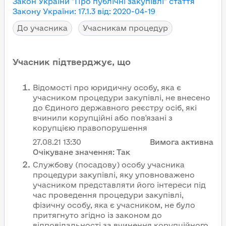
Закон України "Про публічні закупівлі"
стаття
Закону України
:
17.1.3
від
:
2020-04-19
До учасника
Учасникам процедур
Учасник підтверджує, що
Відомості про юридичну особу, яка є
учасником процедури закупівлі, не внесено
до Єдиного державного реєстру осіб, які
вчинили корупційні або пов'язані з
корупцією правопорушення
27.08.21
13:30
Вимога активна
Очікуване значення:
Так
Службову (посадову) особу учасника
процедури закупівлі, яку уповноважено
учасником представляти його інтереси під
час проведення процедури закупівлі,
фізичну особу, яка є учасником, не було
притягнуто згідно із законом до
відповідальності за вчинення корупційного