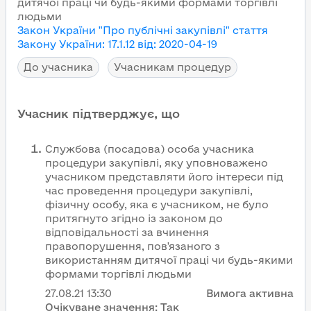
дитячої праці чи будь-якими формами торгівлі
людьми
Закон України "Про публічні закупівлі"
стаття
Закону України
:
17.1.12
від
:
2020-04-19
До учасника
Учасникам процедур
Учасник підтверджує, що
Службова (посадова) особа учасника
процедури закупівлі, яку уповноважено
учасником представляти його інтереси під
час проведення процедури закупівлі,
фізичну особу, яка є учасником, не було
притягнуто згідно із законом до
відповідальності за вчинення
правопорушення, пов'язаного з
використанням дитячої праці чи будь-якими
формами торгівлі людьми
27.08.21
13:30
Вимога активна
Очікуване значення:
Так