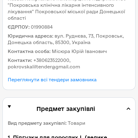
"Покровська клінічна лікарня інтенсивного
лікування" Покровської міської ради Донецької
області
ЄДРПОУ
:
01990884
Юридична адреса
:
вул. Руднєва, 73, Покровськ,
Донецька область, 85300, Україна
Контактна особа
:
Місюра Юрій Іванович
Контакти
:
+380623522000,
pokrovskaliltender@gmail.com
Переглянути всі тендери замовника
Предмет закупівлі
Вид предмету закупівлі
:
Товари
1
.
Підгузки для дорослих L (велике