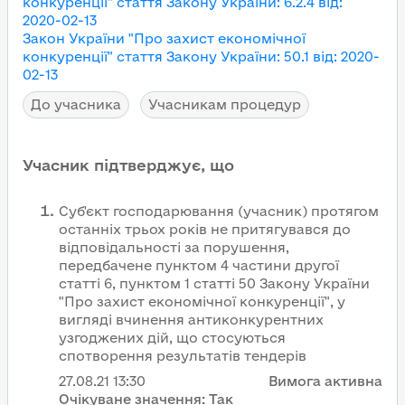
конкуренції"
стаття Закону України
:
6.2.4
від
:
2020-02-13
Закон України "Про захист економічної
конкуренції"
стаття Закону України
:
50.1
від
:
2020-
02-13
До учасника
Учасникам процедур
Учасник підтверджує, що
Суб'єкт господарювання (учасник) протягом
останніх трьох років не притягувався до
відповідальності за порушення,
передбачене пунктом 4 частини другої
статті 6, пунктом 1 статті 50 Закону України
"Про захист економічної конкуренції", у
вигляді вчинення антиконкурентних
узгоджених дій, що стосуються
спотворення результатів тендерів
27.08.21
13:30
Вимога активна
Очікуване значення:
Так