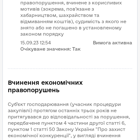
правопорушення, вчинене з корисливих
мотивів (зокрема, пов’язане з
хабарництвом, шахрайством та
відмиванням коштів), судимість з якого не
знято або не погашено в установленому
законом порядку
15.09.23
12:54
Вимога активна
Очікуване значення:
Так
Вчинення економічних
правопорушень
Суб’єкт господарювання (учасник процедури
закупівлі) протягом останніх трьох років не
притягувався до відповідальності за порушення,
передбачене пунктом 4 частини другої статті 6,
пунктом 1 статті 50 Закону України "Про захист
економічної конкуренції", у вигляді вчинення