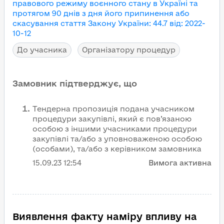
правового режиму воєнного стану в Україні та
протягом 90 днів з дня його припинення або
скасування
стаття Закону України
:
44.7
від
:
2022-
10-12
До учасника
Організатору процедур
Замовник підтверджує, що
Тендерна пропозиція подана учасником
процедури закупівлі, який є пов’язаною
особою з іншими учасниками процедури
закупівлі та/або з уповноваженою особою
(особами), та/або з керівником замовника
15.09.23
12:54
Вимога активна
Виявлення факту наміру впливу на