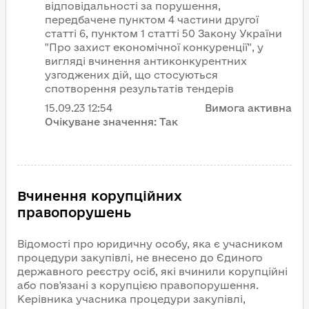
відповідальності за порушення,
передбачене пунктом 4 частини другої
статті 6, пунктом 1 статті 50 Закону України
"Про захист економічної конкуренції", у
вигляді вчинення антиконкурентних
узгоджених дій, що стосуються
спотворення результатів тендерів
15.09.23
12:54
Вимога активна
Очікуване значення:
Так
Вчинення корупційних
правопорушень
Відомості про юридичну особу, яка є учасником
процедури закупівлі, не внесено до Єдиного
державного реєстру осіб, які вчинили корупційні
або пов'язані з корупцією правопорушення.
Керівника учасника процедури закупівлі,