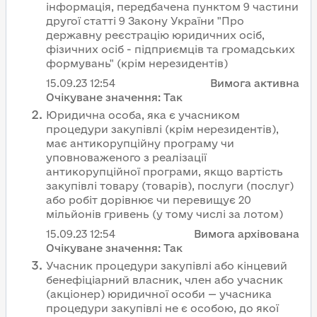
інформація, передбачена пунктом 9 частини
другої статті 9 Закону України "Про
державну реєстрацію юридичних осіб,
фізичних осіб - підприємців та громадських
формувань" (крім нерезидентів)
15.09.23
12:54
Вимога активна
Очікуване значення:
Так
Юридична особа, яка є учасником
процедури закупівлі (крім нерезидентів),
має антикорупційну програму чи
уповноваженого з реалізації
антикорупційної програми, якщо вартість
закупівлі товару (товарів), послуги (послуг)
або робіт дорівнює чи перевищує 20
мільйонів гривень (у тому числі за лотом)
15.09.23
12:54
Вимога архівована
Очікуване значення:
Так
Учасник процедури закупівлі або кінцевий
бенефіціарний власник, член або учасник
(акціонер) юридичної особи — учасника
процедури закупівлі не є особою, до якої