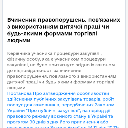
Вчинення правопорушень, пов'язаних
з використанням дитячої праці чи
будь-якими формами торгівлі
людьми
Керівника учасника процедури закупівлі,
фізичну особу, яка є учасником процедури
закупівлі, не було притягнуто згідно із законом
до відповідальності за вчинення
правопорушення, пов’язаного з використанням
дитячої праці чи будь-якими формами торгівлі
людьми
Постанова Про затвердження особливостей
здійснення публічних закупівель товарів, робіт і
послуг для замовників, передбачених Законом
України "Про публічні закупівлі", на період дії
правового режиму воєнного стану в Україні та
протягом 90 днів з дня його припинення або
скасування
стаття Закону України
:
44.12
від
:
2022-