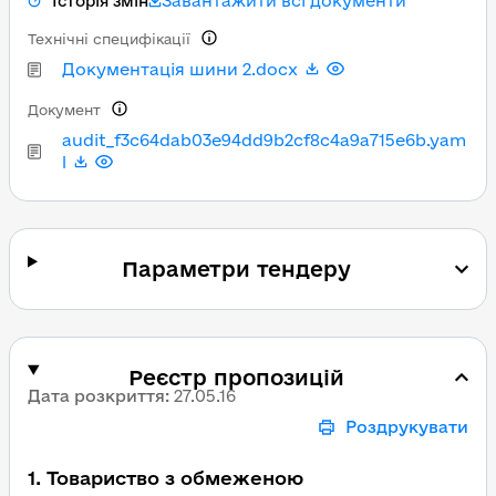
Завантажити всі документи
Історія змін
Технічні специфікації
Документація шини 2.docx
Документ
audit_f3c64dab03e94dd9b2cf8c4a9a715e6b.yam
l
Параметри тендеру
Реєстр пропозицій
Дата розкриття
:
27.05.16
Роздрукувати
1
.
Товариство з обмеженою