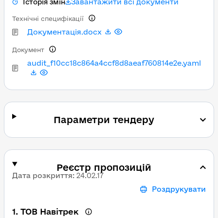
Завантажити всі документи
Історія змін
Технічні специфікації
Документація.docx
Документ
audit_f10cc18c864a4ccf8d8aeaf760814e2e.yaml
Параметри тендеру
Реєстр пропозицій
Дата розкриття
:
24.02.17
Роздрукувати
1
.
ТОВ Навітрек