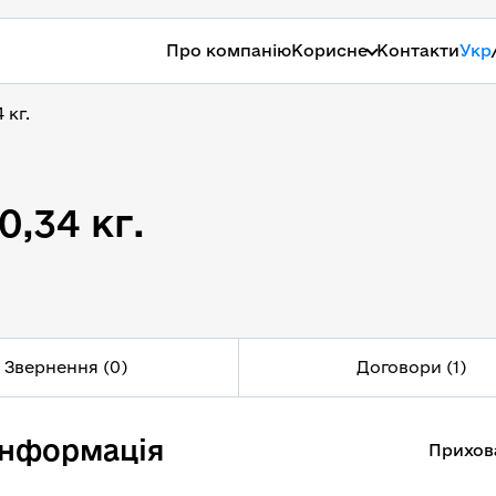
Про компанію
Корисне
Контакти
Укр
 кг.
0,34 кг.
,34 кг.
Звернення (0)
Договори (1)
інформація
Прихов