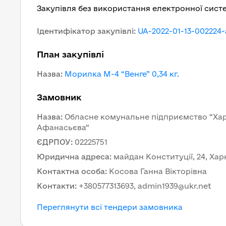
Закупівля без використання електронної сист
Ідентифікатор закупівлі
:
UA-2022-01-13-002224-
План закупівлі
Назва
:
Морилка M-4 “Венге” 0,34 кг.
Замовник
Назва
:
Обласне комунальне підприємство “Харк
Афанасьєва“
ЄДРПОУ
:
02225751
Юридична адреса
:
майдан Конституції, 24, Харк
Контактна особа
:
Косова Ганна Вікторівна
Контакти
:
+380577313693, admin1939@ukr.net
Переглянути всі тендери замовника