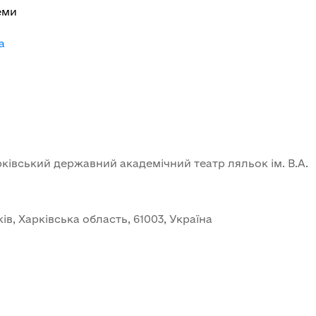
еми
a
івський державний академічний театр ляльок ім. В.А.
ів, Харківська область, 61003, Україна