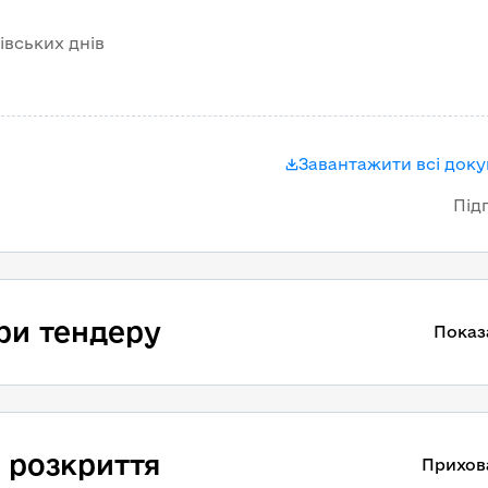
ківських днів
Завантажити всі док
Під
ри тендеру
Показ
 розкриття
Прихов