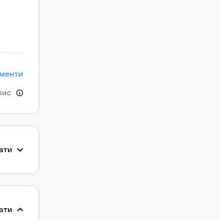
ументи
пис
ати
ати