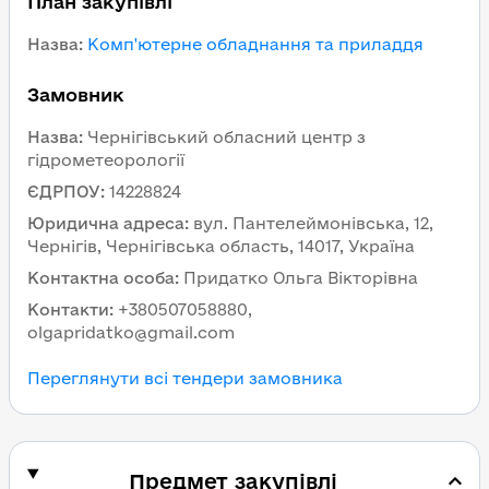
План закупівлі
Назва
:
Комп'ютерне обладнання та приладдя
Замовник
Назва
:
Чернігівський обласний центр з
гідрометеорології
ЄДРПОУ
:
14228824
Юридична адреса
:
вул. Пантелеймонівська, 12,
Чернігів, Чернігівська область, 14017, Україна
Контактна особа
:
Придатко Ольга Вікторівна
Контакти
:
+380507058880,
olgapridatko@gmail.com
Переглянути всі тендери замовника
Предмет закупівлі