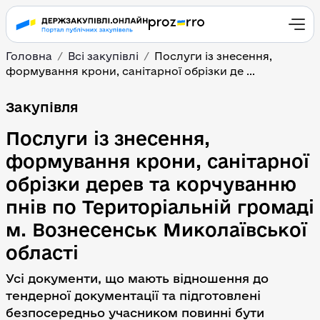
Головна
Всі закупівлі
Послуги із знесення,
формування крони, санітарної обрізки де ...
Послуги із знесення, ф
Закупівля
Послуги із знесення,
формування крони, санітарної
обрізки дерев та корчуванню
пнів по Територіальній громаді
м. Вознесенськ Миколаївської
області
Усі документи, що мають відношення до
тендерної документації та підготовлені
безпосередньо учасником повинні бути