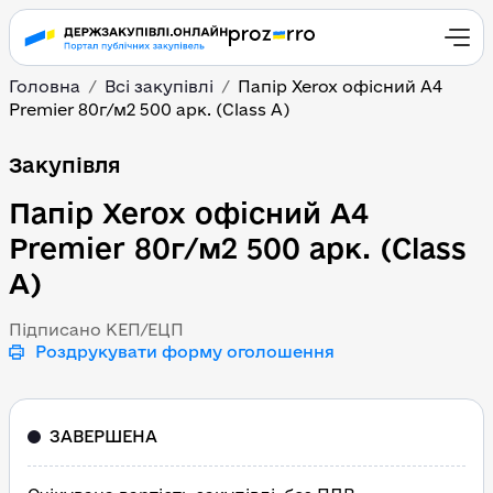
Головна
Всі закупівлі
Папір Xerox офісний А4
Premier 80г/м2 500 арк. (Class A)
Папір Xerox офісний А4 
Закупівля
Папір Xerox офісний А4
Premier 80г/м2 500 арк. (Class
A)
Підписано КЕП/ЕЦП
Роздрукувати форму оголошення
ЗАВЕРШЕНА