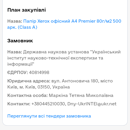
План закупівлі
Назва
:
Папір Xerox офісний А4 Premier 80г/м2 500
арк. (Class A)
Замовник
Назва
:
Державна наукова установа "Український
інститут науково-технічної експертизи та
інформації"
ЄДРПОУ
:
40814998
Юридична адреса
:
вул. Антоновича 180, місто
Київ, м. Київ, 03150, Україна
Контактна особа
:
Маркіна Тетяна Миколаївна
Контакти
:
+380445210030, Dny-UkrINTEI@ukr.net
Переглянути всі тендери замовника