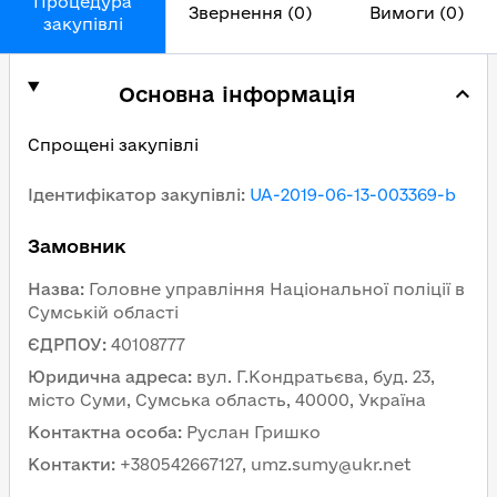
Процедура
Звернення (0)
Вимоги (0)
закупівлі
Основна інформація
Спрощені закупівлі
Ідентифікатор закупівлі
:
UA-2019-06-13-003369-b
Замовник
Назва
:
Головне управління Національної поліції в
Сумській області
ЄДРПОУ
:
40108777
Юридична адреса
:
вул. Г.Кондратьєва, буд. 23,
місто Суми, Сумська область, 40000, Україна
Контактна особа
:
Руслан Гришко
Контакти
:
+380542667127, umz.sumy@ukr.net