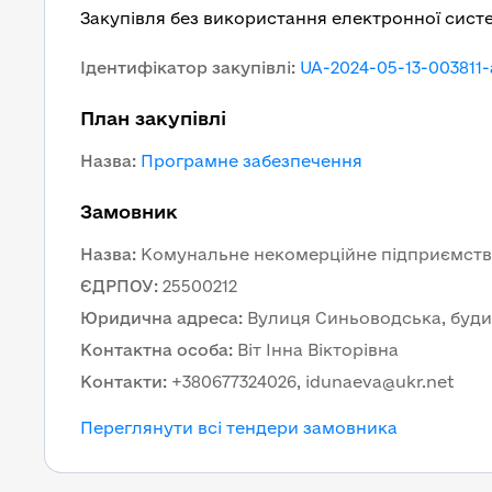
Закупівля без використання електронної сист
Ідентифікатор закупівлі
:
UA-2024-05-13-003811-
План закупівлі
Назва
:
Програмне забезпечення
Замовник
Назва
:
Комунальне некомерційне підприємство 
ЄДРПОУ
:
25500212
Юридична адреса
:
Вулиця Синьоводська, будино
Контактна особа
:
Віт Інна Вікторівна
Контакти
:
+380677324026, idunaeva@ukr.net
Переглянути всі тендери замовника