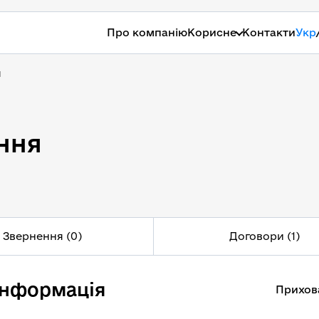
Про компанію
Корисне
Контакти
Укр
я
ння
ння
Звернення (0)
Договори (1)
інформація
Прихов