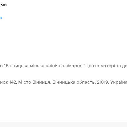
еми
a
"Вінницька міська клінічна лікарня "Центр матері та д
к 142, Місто Вінниця, Вінницька область, 21019, Україн