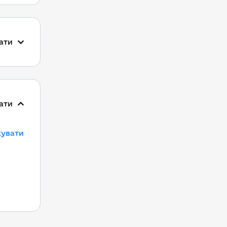
ати
ати
кувати