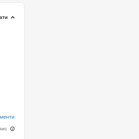
ати
ументи
пис